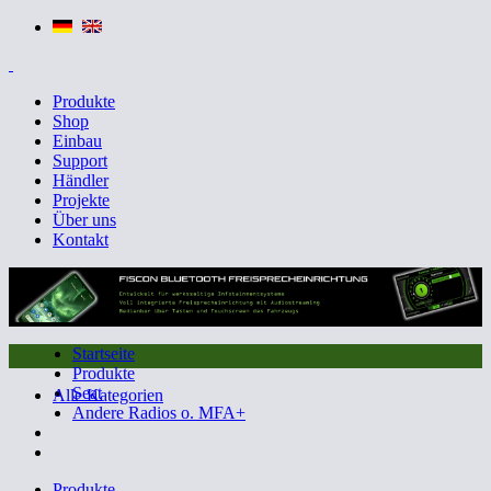
Produkte
Shop
Einbau
Support
Händler
Projekte
Über uns
Kontakt
Startseite
Produkte
Seat
Alle Kategorien
Andere Radios o. MFA+
Produkte