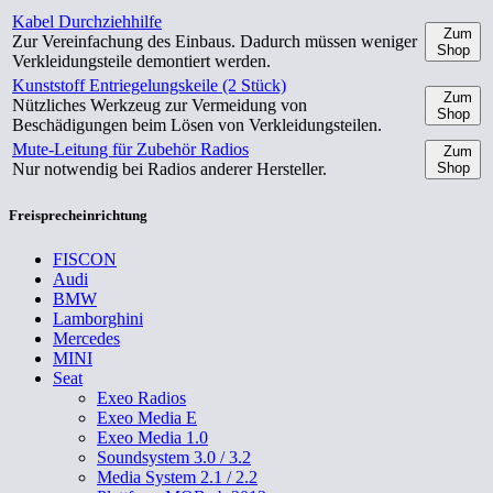
Kabel Durchziehhilfe
Zum
Zur Vereinfachung des Einbaus. Dadurch müssen weniger
Shop
Verkleidungsteile demontiert werden.
Kunststoff Entriegelungskeile (2 Stück)
Zum
Nützliches Werkzeug zur Vermeidung von
Shop
Beschädigungen beim Lösen von Verkleidungsteilen.
Mute-Leitung für Zubehör Radios
Zum
Nur notwendig bei Radios anderer Hersteller.
Shop
Freisprecheinrichtung
FISCON
Audi
BMW
Lamborghini
Mercedes
MINI
Seat
Exeo Radios
Exeo Media E
Exeo Media 1.0
Soundsystem 3.0 / 3.2
Media System 2.1 / 2.2